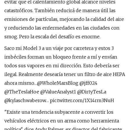
evitar que el calentamiento global alcance niveles
catastróficos. También reducirá de manera útil las
emisiones de partículas, mejorando la calidad del aire
y reduciendo las enfermedades en las ciudades con
smog. Pero la escala del desafío es enorme.
Saco mi Model 3 a un viaje por carretera y estos 3
imbéciles forman un bloqueo frente a mí y envían
todos sus vapores en mi dirección. Esto debería ser
ilegal. Realmente desearía tener un filtro de aire HEPA
ahora mismo…@WholeMarsBlog @jff024
@TheTeslaHoe @ValueAnalyst1 @DirtyTesLa
@kylaschwaberow… pic.twitter.com/1X14rm3NuH
"Existe una tendencia subyacente a convertir los
vehículos eléctricos en un arma como herramienta
política", dice Andy Palmer, ex director del fabricante